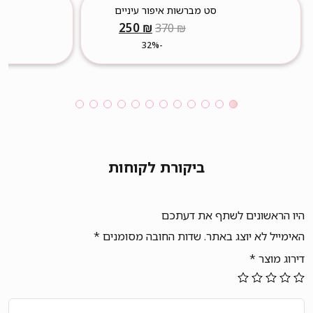
סט מברשות איפור עיניים
איכותי במיוחד
המחיר
המחיר
250
₪
370
₪
המקורי
הנוכחי
-32%
היה:
הוא:
250 ₪.
370 ₪.
ביקורת לקוחות
היו הראשונים לשתף את דעתכם
האימייל לא יוצג באתר.
שדות החובה מסומנים
*
דירוג מוצר
*