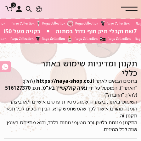
0
בקניה מעל 350 שח משלוח חינם
תקנון ומדיניות שימוש באתר
כללי
ברוכים הבאים לאתר
https://naya-shop.co.il
(להלן:
"האתר"), המופעל על ידי
נאיה קולקשיין בע"מ
, ח.פ.
516127370
(להלן: "החברה").
השימוש באתר, ביצוע הרשמה, מסירת פרטים אישיים ו/או ביצוע
הזמנה מהווים אישור לכך שהמשתמש קרא, הבין והסכים לכל תנאי
תקנון זה.
התקנון מנוסח בלשון זכר מטעמי נוחות בלבד, והוא מתייחס באופן
שווה לכל המינים.