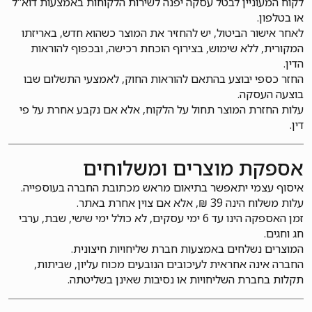
לקוח המעוניין לבטל עסקה יפנה לשירות הלקוחות באמצעות דוא"ל
או בטלפון.
לאחר אישור הביטול, יש להחזיר את המוצר כשהוא חדש, באריזתו
המקורית, ללא שימוש, בצירוף הוכחת רכישה, ובכפוף להוראות
הדין.
החזר כספי יבוצע בהתאם להוראות החוק, לאמצעי התשלום שבו
בוצעה העסקה.
עלות החזרת המוצר תחול על הלקוח, אלא אם נקבע אחרת על פי
דין.
אספקת מוצרים ומשלוחים
איסוף עצמי יתאפשר בתיאום מראש מכתובת החברה בעוספייה.
עלות משלוח הינה 39 ₪, אלא אם צוין אחרת באתר.
זמן האספקה הינו עד 6 ימי עסקים, לא כולל ימי שישי, שבת, ערבי
חג וחגים.
המוצרים נשלחים באמצעות חברת שליחויות חיצונית.
החברה אינה אחראית לעיכובים הנובעים מכוח עליון, שביתות,
תקלות בחברת השליחויות או נסיבות שאינן בשליטתה.