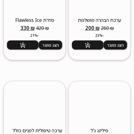
ערכת הבהרה מושלמת
סדרת Flawless Ice
המחיר
המחיר
המחיר
המחיר
330
₪
200
₪
420
₪
260
₪
המקורי
הנוכחי
המקורי
הנוכחי
-21%
-23%
היה:
הוא:
היה:
הוא:
הצג מוצר
הצג מוצר
330 ₪.
420 ₪.
200 ₪.
260 ₪.
פילינג ג'ל
ערכה טיפולית לפנים כולל