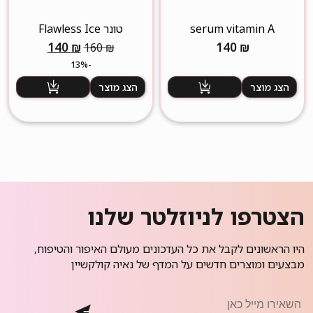
serum vitamin A
טונר Flawless Ice
המחיר
המחיר
140
₪
140
₪
160
₪
המקורי
הנוכחי
-13%
היה:
הוא:
הצג מוצר
הצג מוצר
140 ₪.
160 ₪.
הצטרפו לניוזלטר שלנו
היו הראשונים לקבל את כל העדכונים מעולם האיפור והטיפוח,
מבצעים ומוצרים חדשים על המדף של נאיה קולקשיין