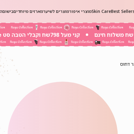
Best Seller
Skin Care
מוצרי איפור
מוצרים לשיער
מארזים מיוחדים
בישום
הכ
קני מעל 798שח וקבלי הטבה סט Self-Care ב 20שח בלבד!
 דחוס