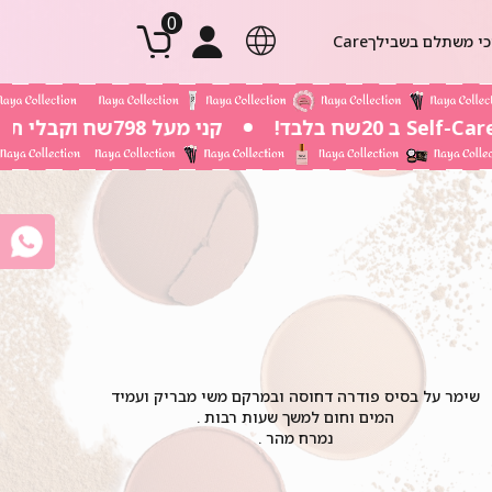
0
י משתלם בשבילך
Body Care
שפתיים
אודמים 5ml
מברשות וריסים
מק אף
טנ
קני מעל 798שח וקבלי תיק חוף גדול במתנה
שימר על בסיס פודרה דחוסה ובמרקם משי מבריק ועמיד
המים וחום למשך שעות רבות .
נמרח מהר .