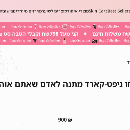
Best Seller
Skin Care
מוצרי איפור
מוצרים לשיער
מארזים מיוחדים
בישום
הכ
קני מעל 798שח וקבלי הטבה סט Self-Care ב 20שח בלבד!
ד
 גיפט-קארד מתנה לאדם שאתם אוה
900
₪