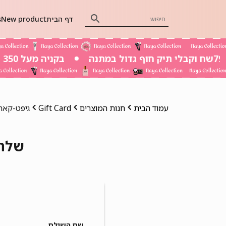
דף הבית
New product
s
בקניה מעל 350 שח משלוח חינם
עמוד הבית
חנות המוצרים
Gift Card
גיפט-קאר
שלחו
שם השולח