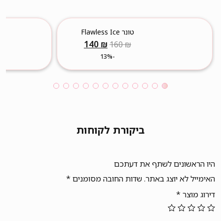
טונר Flawless Ice
המחיר
המחיר
140
₪
160
₪
המקורי
הנוכחי
-13%
היה:
הוא:
140 ₪.
160 ₪.
ביקורת לקוחות
היו הראשונים לשתף את דעתכם
האימייל לא יוצג באתר.
שדות החובה מסומנים
*
דירוג מוצר
*