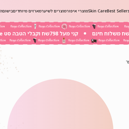
Best Seller
Skin Care
מוצרי איפור
מוצרים לשיער
מארזים מיוחדים
בישום
הכ
קני מעל 798שח וקבלי הטבה סט Self-Care ב 20שח בלבד!
ר