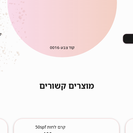
י
ל
קוד צבע-
0016
מוצרים קשורים
קרם לחות 50spf