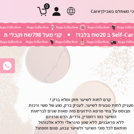
0
י משתלם בשבילך
Body Care
שפתיים
אודמים 5ml
מברשות וריסים
מק אף
טנ
קני מעל 798שח וקבלי תיק חוף גדול במתנה
קרם לחות לשיער חזק ומלא ברק !
מעניק לחות טבעית לשיער, לעניק ברק, מגע של משי ורכות.
מבוסס על צחי מרפא הידועים מזה מאות שנים לבריאות
השיער כמו רוזמרין, ורדים, הדס וגרניום.
ללא פראבנים, ללא שמן מינראלי וללא אלכוהול.
מותאם לכל סוגי השיער ולשיער צבוע, פגום ומפוצל.