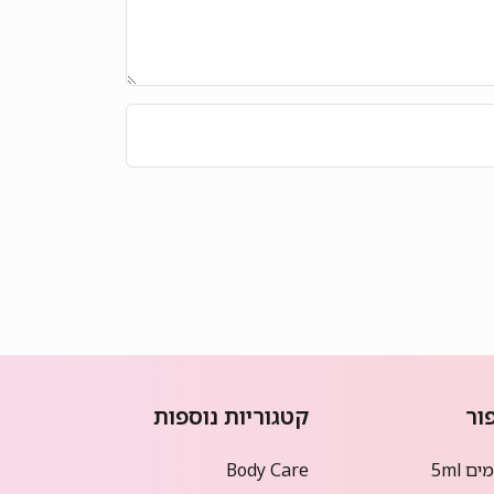
ור
קטגוריות נוספות
ם 5ml
Body Care