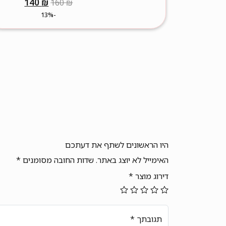
המחיר
המחיר
140
₪
160
₪
המקורי
הנוכחי
-13%
היה:
הוא:
140 ₪.
160 ₪.
היו הראשונים לשתף את דעתכם
האימייל לא יוצג באתר.
שדות החובה מסומנים
*
דירוג מוצר
*
תגובתך
*