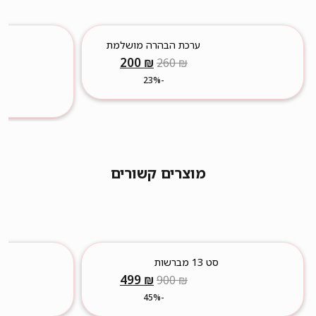
ערכת הבהרה מושלמת
המחיר
המחיר
200
₪
260
₪
המקורי
הנוכחי
-23%
היה:
הוא:
200 ₪.
260 ₪.
מוצרים קשורים
סט 13 מברשות
מקצועיות+מנקה מברשות+תיק
המחיר
המחיר
499
₪
900
₪
איפור
המקורי
הנוכחי
-45%
היה:
הוא: