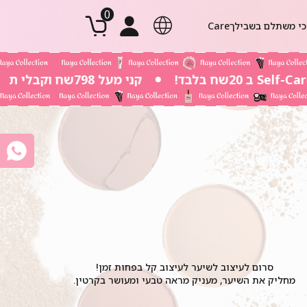
0
י משתלם בשבילך
Body Care
שפתיים
אודמים 5ml
מברשות וריסים
מק אף
טנ
קני מעל 798שח וקבלי תיק חוף גדול במתנה
סרום לעיצוב לשיער לעיצוב קל בפחות זמן!
מחליק את השיער, מעניק מראה טבעי ומעושר בקרטין.