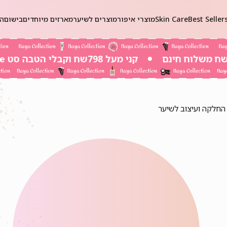
Best Seller
Skin Care
מוצרי איפור
מוצרים לשיער
מארזים מיוחדים
בישום
הכ
קני מעל 798שח וקבלי הטבה סט Self-Care ב 20שח בלבד!
החלקה ועיצוב לשיער