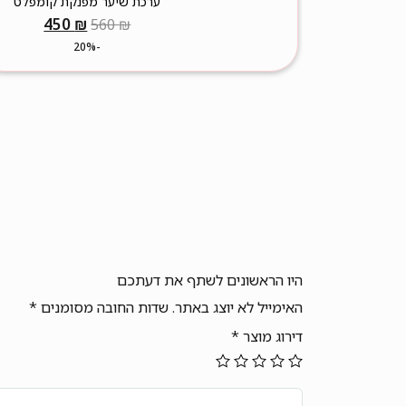
ערכת שיער מפנקת קומפלט
המחיר
המחיר
450
₪
560
₪
המקורי
הנוכחי
-20%
היה:
הוא:
450 ₪.
560 ₪.
היו הראשונים לשתף את דעתכם
האימייל לא יוצג באתר.
שדות החובה מסומנים
*
דירוג מוצר
*