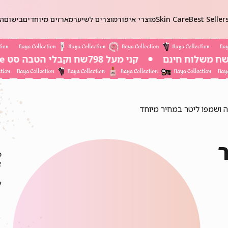
Best Seller
Skin Care
מוצרי איפור
מוצרים לשיער
מארזים מיוחדים
בישום
הכ
קני מעל 798שח וקבלי הטבה סט Self-Care ב 20שח בלבד!
 ושמפו ליטר במחיר מיוחד
מ
א
ל