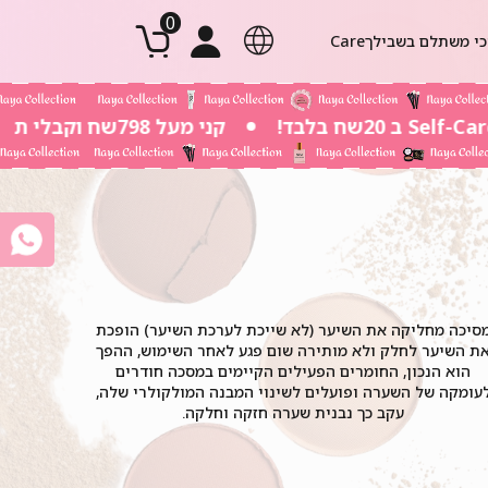
0
י משתלם בשבילך
Body Care
שפתיים
אודמים 5ml
מברשות וריסים
מק אף
טנ
קני מעל 798שח וקבלי תיק חוף גדול במתנה
סיכה מחליקה את השיער (לא שייכת לערכת השיער) הופכת
ת השיער לחלק ולא מותירה שום פגע לאחר השימוש, ההפך
הוא הנכון, החומרים הפעילים הקיימים במסכה חודרים
עומקה של השערה ופועלים לשינוי המבנה המולקולרי שלה,
עקב כך נבנית שערה חזקה וחלקה.