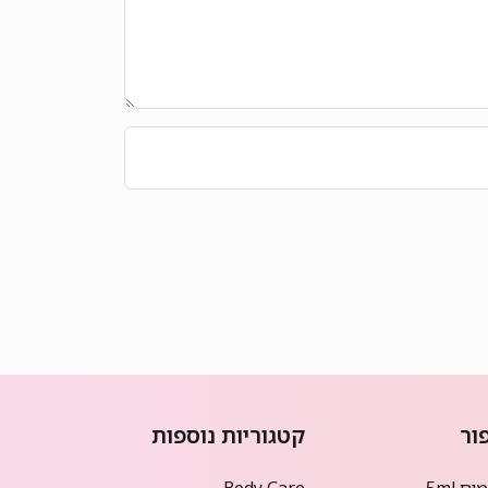
ור
קטגוריות נוספות
ם 5ml
Body Care