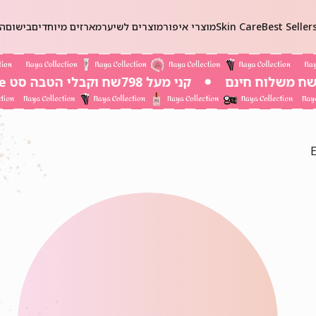
Best Seller
Skin Care
מוצרי איפור
מוצרים לשיער
מארזים מיוחדים
בישום
הכ
קני מעל 798שח וקבלי הטבה סט Self-Care ב 20שח בלבד!