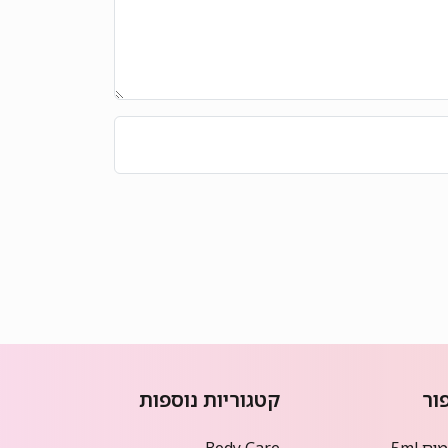
ור
קטגוריות נוספות
ם 5ml
Body Care