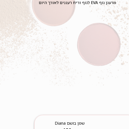
מרענן גוף EVA לגוף וריח רעננים לאורך היום
שמן בושם Diana