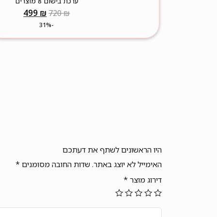
ערכת בישום 8 מוצרים
המחיר
המחיר
499
₪
720
₪
המקורי
הנוכחי
-31%
היה:
הוא:
499 ₪.
720 ₪.
היו הראשונים לשתף את דעתכם
האימייל לא יוצג באתר.
שדות החובה מסומנים
*
דירוג מוצר
*