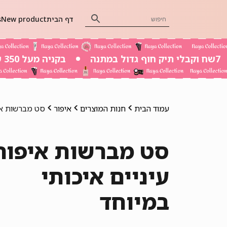
דף הבית
New product
s
בקניה מעל 350 שח משלוח חינם
עמוד הבית
חנות המוצרים
איפור
סט מברשות איפ
סט מברשות איפור
עיניים איכותי
במיוחד