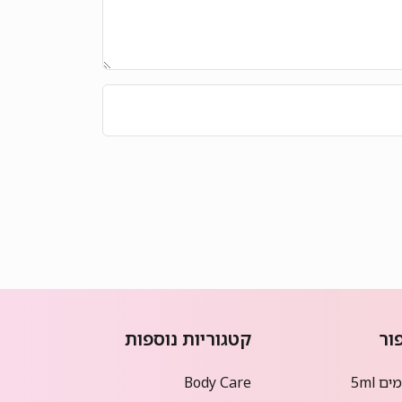
ור
קטגוריות נוספות
ם 5ml
Body Care