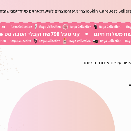
Best Seller
Skin Care
מוצרי איפור
מוצרים לשיער
מארזים מיוחדים
בישום
הכ
קני מעל 798שח וקבלי הטבה סט Self-Care ב 20שח בלבד!
ור עיניים איכותי במיוחד