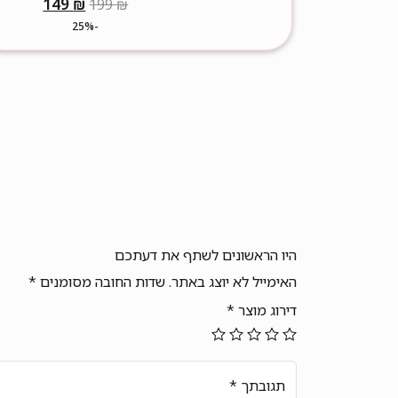
המחיר
המחיר
149
₪
199
₪
המקורי
הנוכחי
-25%
היה:
הוא:
149 ₪.
199 ₪.
היו הראשונים לשתף את דעתכם
האימייל לא יוצג באתר.
שדות החובה מסומנים
*
דירוג מוצר
*
תגובתך
*