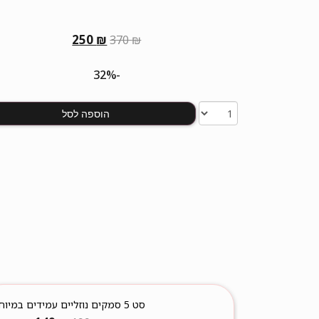
המחיר
המחיר
250
₪
370
₪
המקורי
הנוכחי
היה:
הוא:
-32%
250 ₪.
370 ₪.
הוספה לסל
סט 5 סמקים נוזליים עמידים במיוחד