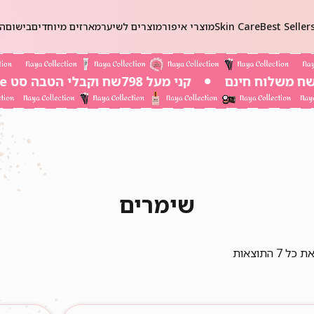
Best Seller
Skin Care
מוצרי איפור
מוצרים לשיער
מארזים מיוחדים
בישום
הכ
קני מעל 798שח וקבלי הטבה סט Self-Care ב 20שח בלבד!
שימרים
⁦7⁩ התוצאות