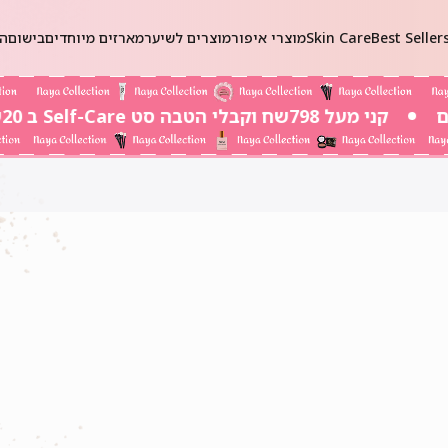
Best Seller
Skin Care
מוצרי איפור
מוצרים לשיער
מארזים מיוחדים
בישום
הכ
קני מעל 798שח וקבלי הטבה סט Self-Care ב 20שח בלבד!