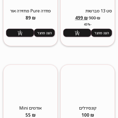
סט 13 מברשות
פודרה Pure מחזירה אור
מקצועיות+מנקה
המחיר
המחיר
89
₪
499
₪
900
₪
מברשות+תיק איפור
המקורי
הנוכחי
-45%
היה:
הוא:
הצג מוצר
הצג מוצר
499 ₪.
900 ₪.
קונסירלים
אודמים Mini
55
₪
100
₪