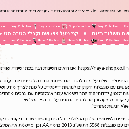
Best Seller
Skin Care
מוצרי איפור
מוצרים לשיער
מארזים מיוחדים
בישום
הכ
קני מעל 798שח וקבלי הטבה סט Self-Care ב 20שח בלבד!
נאיה קולקשיין בע"מ, אחראית על הקמת והפעלת אתר https://naya-shop.co.il.
יגיטליים שלנו על מנת להפוך את שירותי החברה לזמינים יותר עבור 
ו לזמין, ידידותי ונוח יותר לשימוש עבור אוכלוסיות עם צרכים מיוחדים,
ים, לקויות שמיעה וכן אוכלוסייה הנמנית על בני הגיל השלישי.
לצות מסמך WCAG2.2 מאת ארגון W3C.