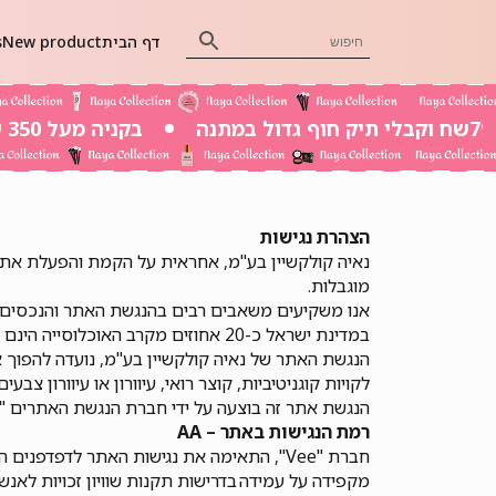
דף הבית
New product
s
בקניה מעל 350 שח משלוח חינם
הצהרת נגישות
מוגבלות.
אנו משקיעים משאבים רבים בהנגשת האתר והנכסים הד
במדינת ישראל כ-20 אחוזים מקרב האוכלוסייה הינם אנשים עם מוגבלות הזקוקים לנגישות דיגיטלית, על מנת לצרוך מידע ושירותים כללים.
הנגשת האתר של נאיה קולקשיין בע"מ, נועדה להפוך אות
לקויות קוגניטיביות, קוצר רואי, עיוורון או עיוורון צבע
הנגשת אתר זה בוצעה על ידי חברת הנגשת האתרים "Vee הנגשת אתרים".
רמת הנגישות באתר –
AA
חברת "Vee", התאימה את נגישות האתר לדפדפנים הנפוצים ולשימוש בטלפון הסלולרי ככל הניתן, והשתמשה בבדיקותיה בקוראי מסך מסוג Jaws ו- NVDA.
מקפידה על עמידה בדרישות תקנות שוויון זכויות לאנשים עם מוגבלות 5568 התשע"ג 2013 ברמת AA. וכן, מיישמת את המ