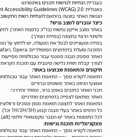
בעברית:
הנחיות
לנגישות
תכנים
באינטרנט
באנגלית:
 Accessibility Guidelines (WCAG) 2.0
הנגשת האתר בוצעה בהתאם ל
הנחיות
רשות
התקשוב
כיצד עוברים למצב נגיש?
באתר מוצב אייקון נגישות (בד"כ בדפנות האתר). לח
ולשינוי הרצוי בתצוגה (במידת הצורך).
במידה ומעוניינים לבטל את הפעולה, יש ללחוץ על הפ
התוכנה פועלת בדפדפנים הפופולריים: Chrome, Firefox, Safari, Opera בכפוף (תנאי יצרן) הגלישה במצב נגישות מומלצת בדפדפן כרום.
האתר מספק מבנה סמנטי עבור טכנולוגיות מסייעות ותמיכה בדפוס הש
לצורך קבלת חווית גלישה מיטבית עם תוכנת הקראת מסך, אנו ממ
תיקונים והתאמות שבוצעו באתר:
התאמה לקורא מסך – התאמת האתר עבור טכנולוגיות מסייעות כ
אמצעי הניווט באתר פשוטים וברורים.
תכני האתר כתובים באופן ברור, מסודר והיררכי.
האתר מותאם לצפייה בדפדפנים מודרניים.
התאמת האתר לתצוגה תואמת מגוון מסכים ורזולוציו
כל הדפים באתר בעלי מבנה קבוע (1H/2H/3H וכו').
לכל התמונות באתר יש הסבר טקסטואלי חלופי (alt).
פונקציונליות תוכנת נגישות:
התאמה לקורא מסך – התאמת האתר עבור טכנולוגיות מסייעות כ
עצירת הבהובים – עצירת אלמנטים נעים וחסימת אני