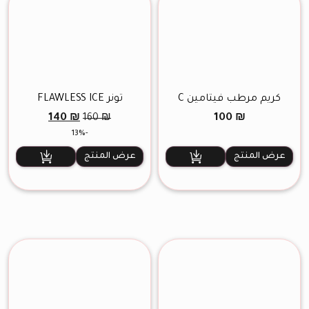
كريم مرطب فيتامين C
تونر FLAWLESS ICE
السعر
السعر
140
₪
100
₪
160
₪
الأصلي
الحالي
-13%
هو:
هو:
140 ₪.
160 ₪.
عرض المنتج
عرض المنتج