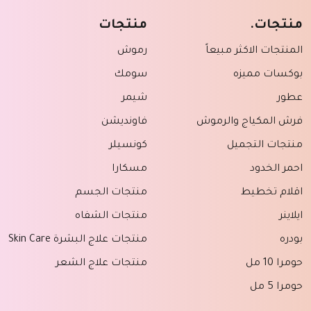
منتجات.
منتجات
المنتجات الاكثر مبيعاً
رموش
بوكسات مميزه
سومك
عطور
شيمر
فرش المكياج والرموش
فاونديشن
منتجات التجميل
كونسيلر
احمر الخدود
مسكارا
اقلام تخطيط
منتجات الجسم
ايلاينر
منتجات الشفاه
بودره
منتجات علاج البشرة Skin Care
حومرا 10 مل
منتجات علاج الشعر
حومرا 5 مل