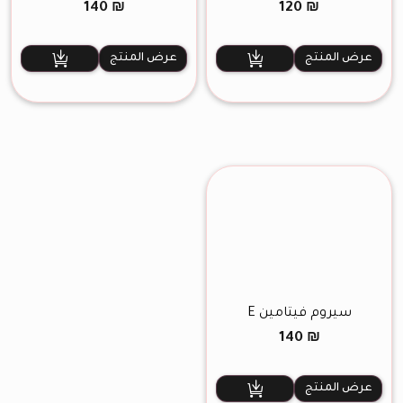
الحبيبات
140
₪
120
₪
عرض المنتج
عرض المنتج
سيروم فيتامين E
140
₪
عرض المنتج