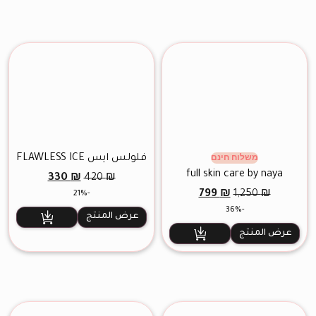
فلولس آيس FLAWLESS ICE
משלוח חינם
السعر
السعر
full skin care by naya
330
₪
420
₪
الأصلي
الحالي
السعر
السعر
799
₪
1,250
₪
-21%
هو:
هو:
الأصلي
الحالي
-36%
330 ₪.
420 ₪.
عرض المنتج
هو:
هو:
799 ₪.
1,250 ₪.
عرض المنتج