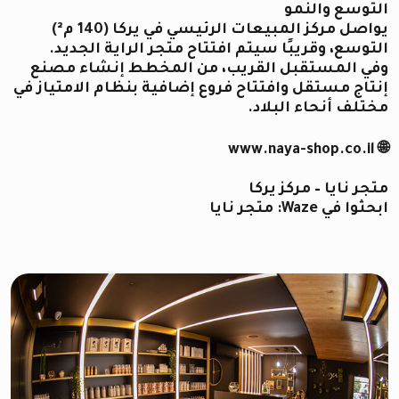
التوسع والنمو
يواصل مركز المبيعات الرئيسي في يركا (140 م²)
التوسع، وقريبًا سيتم افتتاح متجر الراية الجديد.
وفي المستقبل القريب، من المخطط إنشاء مصنع
إنتاج مستقل وافتتاح فروع إضافية بنظام الامتياز في
مختلف أنحاء البلاد.
🌐 www.naya-shop.co.il
متجر نايا – مركز يركا
ابحثوا في Waze: متجر نايا