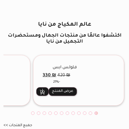
عالم المكياج من نايا
اكتشفوا عالمًا من منتجات الجمال ومستحضرات
التجميل من نايا
فلولس آيس
FLAWLESS ICE
السعر
السعر
330
₪
420
₪
الأصلي
الحالي
-21%
هو:
هو:
330 ₪.
420 ₪.
عرض المنتج
جميع المتجات >>