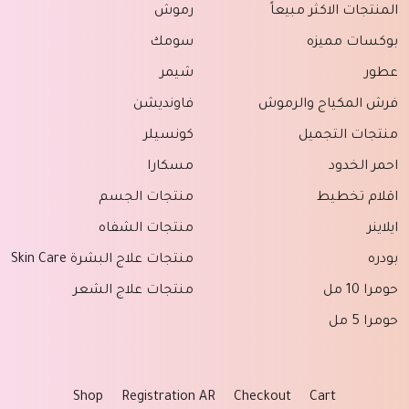
المنتجات الاكثر مبيعاً
رموش
بوكسات مميزه
سومك
عطور
شيمر
فرش المكياج والرموش
فاونديشن
منتجات التجميل
كونسيلر
احمر الخدود
مسكارا
اقلام تخطيط
منتجات الجسم
ايلاينر
منتجات الشفاه
بودره
منتجات علاج البشرة Skin Care
حومرا 10 مل
منتجات علاج الشعر
حومرا 5 مل
Shop
Registration AR
Checkout
Cart