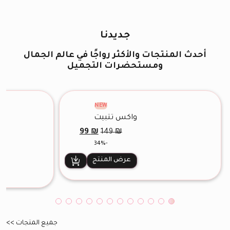
جديدنا
أحدث المنتجات والأكثر رواجًا في عالم الجمال
ومستحضرات التجميل
NEW
واكس تثبيت
وتصفيف الحواجب +
السعر
السعر
99
₪
149
₪
فرشاة حواجب
الأصلي
الحالي
-34%
هو:
هو:
99 ₪.
149 ₪.
عرض المنتج
جميع المتجات >>