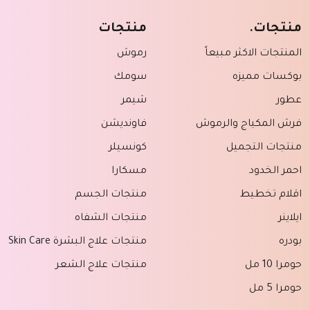
منتجات.
منتجات
المنتجات الاكثر مبيعاً
رموش
بوكسات مميزه
سومك
عطور
شيمر
فرش المكياج والرموش
فاونديشن
منتجات التجميل
كونسيلر
احمر الخدود
مسكارا
اقلام تخطيط
منتجات الجسم
ايلاينر
منتجات الشفاه
بودره
منتجات علاج البشرة Skin Care
حومرا 10 مل
منتجات علاج الشعر
حومرا 5 مل