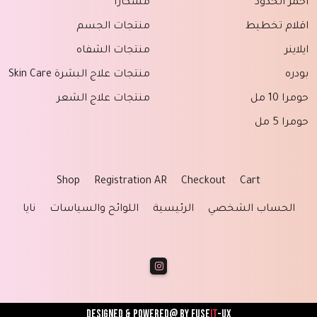
احمر الخدود
مسكارا
اقلام تخطيط
منتجات الجسم
ايلاينر
منتجات الشفاه
بودره
منتجات علاج البشرة Skin Care
حومرا 10 مل
منتجات علاج الشعر
حومرا 5 مل
Shop
Registration AR
Checkout
Cart
الحساب الشخصي
الرئيسية
اللوائح والسياسات
نايا
Designed & powered@ by
FUSE
IT
-UX