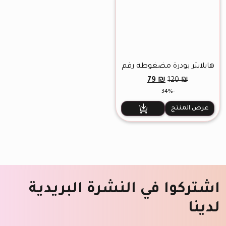
هايلايتر بودرة مضغوطة رقم
15
السعر
السعر
79
₪
120
₪
الأصلي
الحالي
-34%
هو:
هو:
79 ₪.
120 ₪.
عرض المنتج
اشتركوا في النشرة البريدية
لدينا