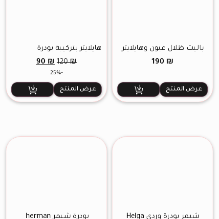
باليت ظلال عيون وهايلايتر
هايلايتر بتركيبة بودرة
مضغوطة رقم 16
السعر
السعر
90
₪
190
₪
120
₪
الأصلي
الحالي
-25%
هو:
هو:
90 ₪.
120 ₪.
عرض المنتج
عرض المنتج
شيمر بودرة وردي Helga
بودرة شيمر herman