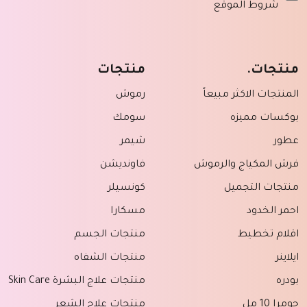
شروط الموقع
منتجات.
منتجات
المنتجات الاكثر مبيعاً
رموش
بوكسات مميزه
سومك
عطور
شيمر
فرش المكياج والرموش
فاونديشن
منتجات التجميل
كونسيلر
احمر الخدود
مسكارا
اقلام تخطيط
منتجات الجسم
ايلاينر
منتجات الشفاه
بودره
منتجات علاج البشرة Skin Care
حومرا 10 مل
منتجات علاج الشعر