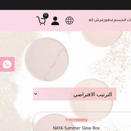
0
ت الجسم
عطور
فرش المكياج والرموش
منتجات التجميل
احمر الخدود
اقلام تخ
Free shipping
NAYA Summer Glow Box