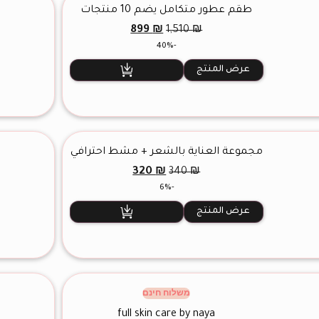
طقم عطور متكامل يضم 10 منتجات
السعر
السعر
899
₪
1,510
₪
الأصلي
الحالي
-40%
هو:
هو:
899 ₪.
1,510 ₪.
عرض المنتج
مجموعة العناية بالشعر + مشط احترافي
السعر
السعر
320
₪
340
₪
الأصلي
الحالي
-6%
هو:
هو:
320 ₪.
340 ₪.
عرض المنتج
משלוח חינם
full skin care by naya