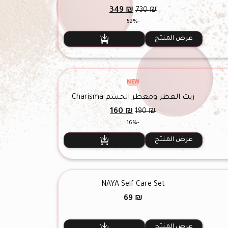
السعر
السعر
349
₪
730
₪
الأصلي
الحالي
-52%
هو:
هو:
349 ₪.
730 ₪.
عرض المنتج
NEW
زيت العطر ومعطر الجسم Charisma
السعر
السعر
160
₪
190
₪
الأصلي
الحالي
-16%
هو:
هو:
160 ₪.
190 ₪.
عرض المنتج
NAYA Self Care Set
69
₪
عرض المنتج