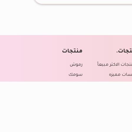
جات.
منتجات
تجات الاكثر مبيعاً
رموش
سات مميزه
سومك
ر
شيمر
 المكياج والرموش
فاونديشن
جات التجميل
كونسيلر
 الخدود
مسكارا
ام تخطيط
منتجات الجسم