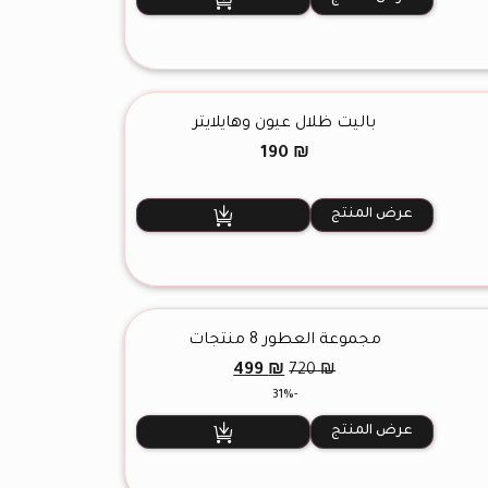
باليت ظلال عيون وهايلايتر
190
₪
عرض المنتج
مجموعة العطور 8 منتجات
السعر
السعر
499
₪
720
₪
الأصلي
الحالي
-31%
هو:
هو:
499 ₪.
720 ₪.
عرض المنتج