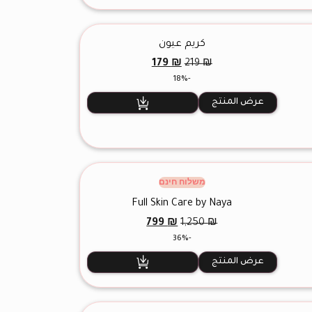
كريم عيون
السعر
السعر
179
₪
219
₪
الأصلي
الحالي
-18%
هو:
هو:
179 ₪.
219 ₪.
عرض المنتج
משלוח חינם
Full Skin Care by Naya
السعر
السعر
799
₪
1,250
₪
الأصلي
الحالي
-36%
هو:
هو:
799 ₪.
1,250 ₪.
عرض المنتج