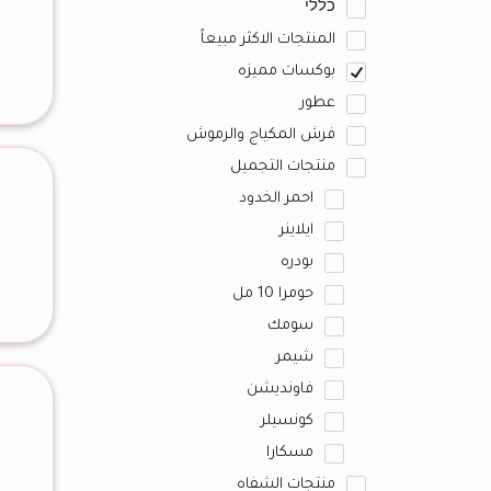
כללי
المنتجات الاكثر مبيعاً
بوكسات مميزه
عطور
فرش المكياج والرموش
منتجات التجميل
احمر الخدود
ايلاينر
بودره
حومرا 10 مل
سومك
شيمر
فاونديشن
كونسيلر
مسكارا
منتجات الشفاه