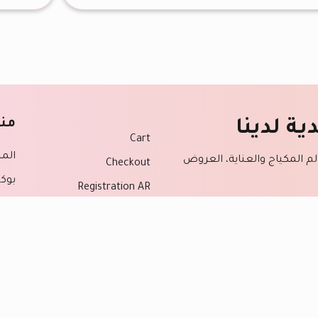
منت
ية لدينا
Cart
المن
لم المكياج والعناية، العروض
Checkout
بوك
Registration AR
عطو
Shop
فرش
الحساب الشخصي
ة الخاضعة ل
شروط الموقع
منت
الرئيسية
احمر
اللوائح والسياسات
اقل
نايا