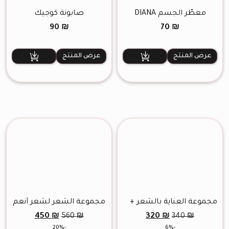
معطّر الجسم DIANA
صابونة كوجيك
90
₪
70
₪
عرض المنتج
عرض المنتج
مجموعة العناية بالشعر +
مجموعة الشعر لشعر أنعم
مشط احترافي
السعر
السعر
السعر
السعر
450
₪
320
₪
560
₪
340
₪
الأصلي
الحالي
الأصلي
الحالي
-20%
-6%