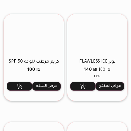
تونر FLAWLESS ICE
كريم مرطب للوجه SPF 50
السعر
السعر
100
₪
140
₪
160
₪
الأصلي
الحالي
-13%
هو:
هو:
140 ₪.
160 ₪.
عرض المنتج
عرض المنتج