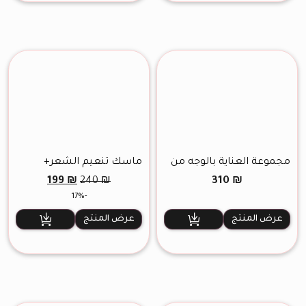
مجموعة العناية بالوجه من
ماسك تنعيم الشعر+
نايا
شامبو 1 ليتر
السعر
السعر
199
₪
310
₪
240
₪
الأصلي
الحالي
-17%
هو:
هو:
199 ₪.
240 ₪.
عرض المنتج
عرض المنتج