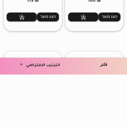
119
₪
100
₪
הצג מוצר
הצג מוצר
فلتر
الترتيب الافتراضي
פלאטה צלליות שימרים 10
פילינג ג'ל
צבעים
120
₪
190
₪
הצג מוצר
הצג מוצר